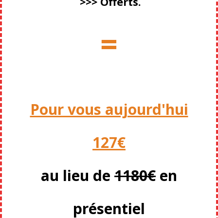
>>> Offerts.
=
Pour vous aujourd'hui
127€
au lieu de
1180€
en
présentiel