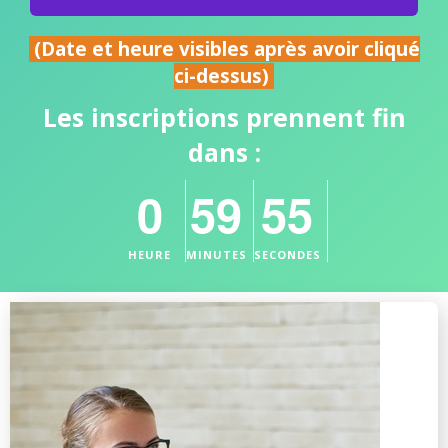
(Date et heure visibles après avoir cliqué
ci-dessus)
Les inscriptions prennent fin
dans :
0
59
54
HEURE
MINUTES
SECONDES