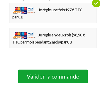
Je règle une fois 197 € TTC
par CB
Je règle en deux fois (98,50 €
TTC par mois pendant 2 mois) par CB
Valider la commande